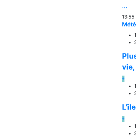
...
13:55
Mété
Plus
vie, 
L'îl