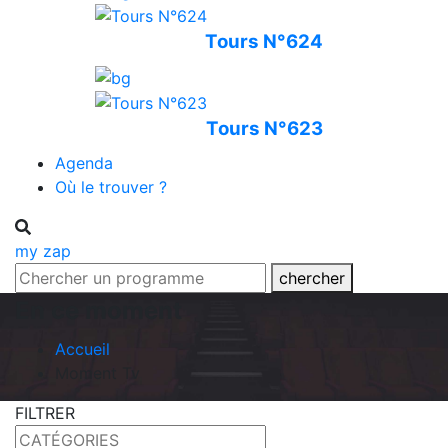
Tours N°624
Tours N°623
Agenda
Où le trouver ?
my zap
chercher
En ce moment
Accueil
Moment Tv
FILTRER