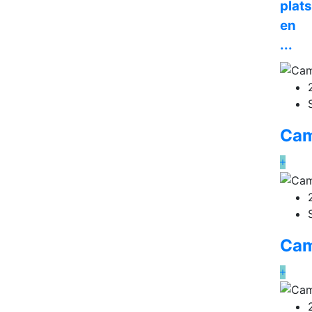
plats
en
...
Cam
Cam