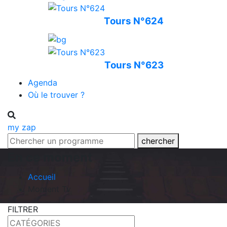
Tours N°624
Tours N°623
Agenda
Où le trouver ?
my zap
chercher
En ce moment
Accueil
Moment Tv
FILTRER